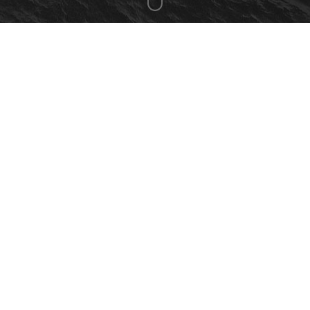
ADDRESS
м. Київ, вул. Володимирська, 23В
НЦТМ ім. Леся Курбаса
SAY HELLO
info@shkobr.com.ua